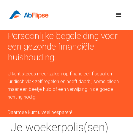
Persoonlijke begeleiding voor
een gezonde financiële
huishouding
U kunt steeds meer zaken op financieel, fiscaal en
juridisch vlak zelf regelen en heeft daarbij soms alleen
maar een beetje hulp of een verwijzing in de goede
richting nodig.
Daarmee kunt u veel besparen!
Je woekerpolis(sen)